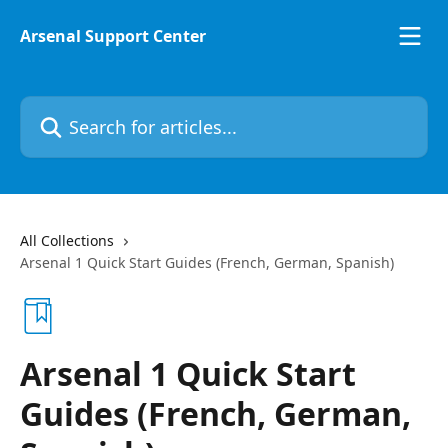
Skip to main content
Arsenal Support Center
Search for articles...
All Collections
Arsenal 1 Quick Start Guides (French, German, Spanish)
Arsenal 1 Quick Start
Guides (French, German,